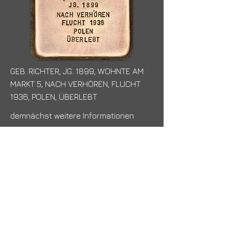
GEB. RICHTER, JG. 1899, WOHNTE AM
MARKT 5, NACH VERHÖREN, FLUCHT
1936, POLEN, ÜBERLEBT
demnächst weitere Informationen
siehe auch auf Wikipedia
< zurück
weiter >
die Seite wurde erstellt mit
WiX.com
created by
Träger: