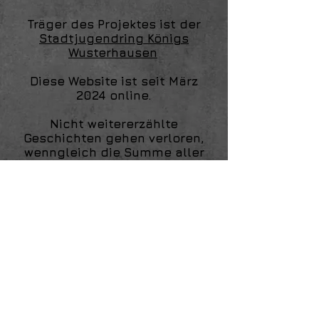
Träger des Projektes ist der
Stadtjugendring Königs
Wusterhausen
.
Diese Website ist seit März
2024 online.
Nicht weitererzählte
Geschichten gehen verloren,
wenngleich die Summe aller
Geschichten
nicht automatisch
zur
Geschichte werden.
mehr
die Seite wurde erstellt mit
WiX.com
created by
Träger:
IMPRESSUM
©
2023 - 2026