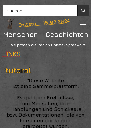
Erststart: 15.03.2024
Menschen - Geschichten
... sie prägen die Region Dahme-Spreewald
LINKS
tutoral
°Diese Website
ist eine Sammelplattform.
Es geht um Ereignisse,
um Menschen, ihre
Handlungen und Schicksale
bzw. Dokumentationen, die
von
Personen der Region
erarbeitet wurden.