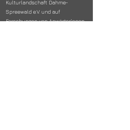
Kulturlandschaft Dahme-
Spreewald e.V. und auf
Forschungen von Anwärterinnen
und Anwärter der Finanzschule
Königs Wusterhausen.
Anwärtereinnen und Anwärter
ziehen das in der Publikation
genannte Geburtsdatum
26.04.1874
in Zweifel und regen
damit weitere Forschungen an.
>°Stand 2026<
< zurück
weiter >