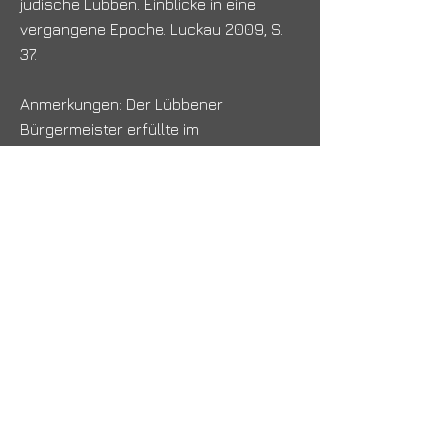
jüdische Lübben. Einblicke in eine
vergangene Epoche. Luckau 2009, S.
37.
Anmerkungen: Der Lübbener
Bürgermeister erfüllte im
vorauseilendem Gehorsam das
Gesetzes zur Wiederherstellung des
Berufsbeamtentums, das erst am 7.
April 1933 in Kraft trat. Mit diesem
Gesetz entfernten die Nazis politische
Gegner*innen, jüdische oder
vermeintlich jüdische Personen und
weitere sogenannte „Nichtarierer“ aus
dem öffentlichen Dienst.
In der Brunnenstraße 8 wurde in
Gedenken an Sophie-Charlotte Astrich