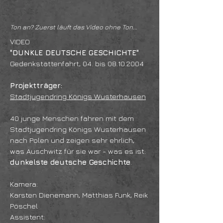
Ton an? Zuerst läuft das Video ohne Ton...
VIDEO
"DUNKLE DEUTSCHE GESCHICHTE"
Gedenkstättenfahrt, 04. bis
08.10.2004
Projektträger:
Stadtjugendring Königs Wusterhausen
40 junge Menschen fahren mit dem
Stadtjugendring Königs Wusterhausen
nach Polen und zeigen sehr ehrlich,
was Auschwitz für sie war - was es ist:
dunkelste deutsche Geschichte
.
Kamera:
Karsten Dienemann, Matthias Funk, Reik
Pöschel
Assistent: