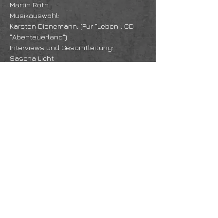
Martin Roth
Musikauswahl:
Karsten Dienemann, (Pur "Leben", CD
"Abenteuerland")
Interviews und Gesamtleitung:
Sascha Licht
Schnitt und Endbearbeitung:
Medienwerkstatt des Humanistischen
Regionalverbandes e.V.
Besonderer Dank gilt dem Erklärer
Jósef Foks
© 2004
die Seite wurde erstellt mit
WiX.com
created by
Träger: