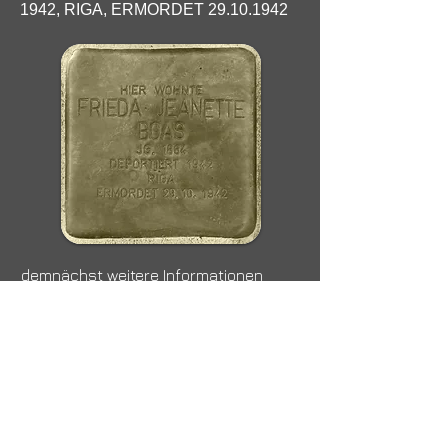
1942, RIGA, ERMORDET
29.10.1942
demnächst weitere Informationen
siehe auch auf Wikipedia noch
nicht eingetragen
< zurück
weiter >
die Seite wurde erstellt mit
WiX.com