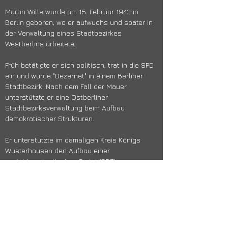
Martin Wille wurde am 15. Februar 1943 in 
Berlin geboren, wo er aufwuchs und später in 
der Verwaltung eines Stadtbezirkes 
Westberlins arbeitete.
Früh betätigte er sich politisch, trat in die SPD 
ein und wurde "Dezernet" in einem Berliner 
Stadtbezirk. Nach dem Fall der Mauer 
unterstützte er eine Ostberliner 
Stadtbezirksverwaltung beim Aufbau 
demokratischer Strukturen.
Er unterstützte im damaligen Kreis Königs 
Wusterhausen den Aufbau einer 
sozialdemokratischen Partei (SDP).
Nach der Gemeindegebietsreform folgte er 
1997 dem damaligen Landrat des Landkreises 
Dahme-Spreewald, Hartmut Linke, an die 
Spitze der Kreisverwaltung.