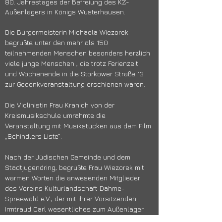
80. Jahrestages der Befreiung des KZ-
Außenlagers in Königs Wusterhausen.
Die Bürgermeisterin Michaela Wiezorek 
begrüßte unter den mehr als 150 
teilnehmenden Menschen besonders herzlich 
viele junge Menschen , die trotz Ferienzeit 
und Wochenende in die Storkower Straße 13 
zur Gedenkveranstaltung erschienen waren.
Die Violinistin Frau Kranich von der 
Kreismusikschule umrahmte die 
Veranstaltung mit Musikstücken aus dem Film 
„Schindlers Liste“.
Nach der Jüdischen Gemeinde und dem 
Stadtjugendring, begrüßte Frau Wiezorek mit 
warmen Worten die anwesenden Mitglieder 
des Vereins Kulturlandschaft Dahme-
Spreewald e.V., der mit ihrer Vorsitzenden 
Irmtraud Carl wesentliches zum Außenlager 
des KZ Sachsenhausen in Königs 