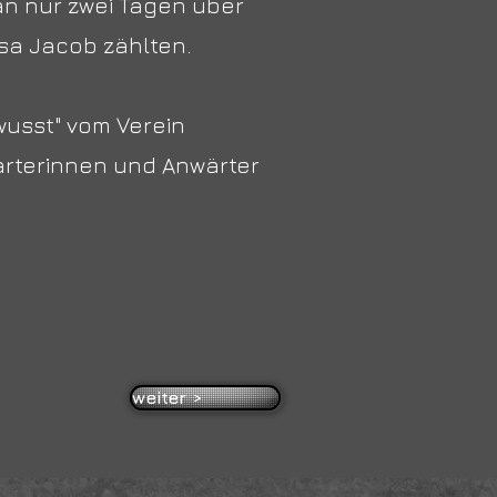
n nur zwei Tagen über
osa Jacob zählten.
ewusst" vom Verein
rterinnen und Anwärter
weiter >