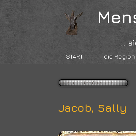
Mens
...
START
die Region
<< zur Listenübersicht
Jacob, Sally