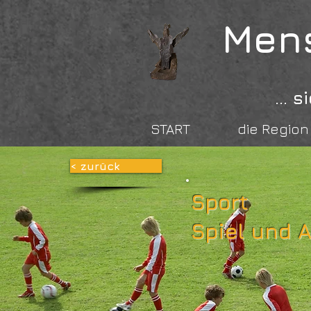
Mens
...
START
die Region
< zurück
Sport
Spiel und 